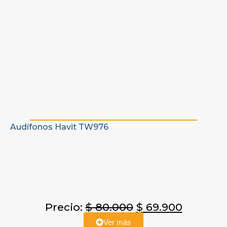
Audífonos Havit TW976
Precio:
$
80.000
$
69.900
Ver más