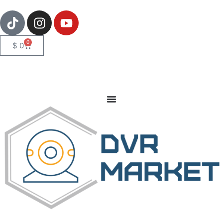
0
$
0