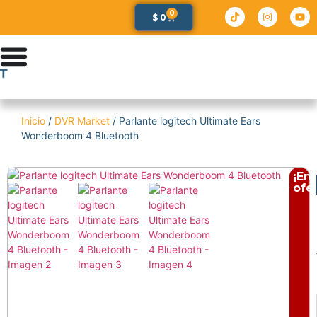
0
$
0
Inicio
/
DVR Market
/ Parlante logitech Ultimate Ears
Wonderboom 4 Bluetooth
¡En
ofer