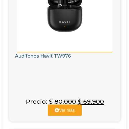
Audífonos Havit TW976
Precio:
$
80.000
$
69.900
Ver más